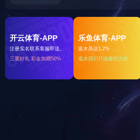
上一页
1
2
下一页
走进天能
公司简介
总经理致辞
发展历程
星空平台
组织架构
荣誉资质
厂容厂貌
加入天能
主营业务