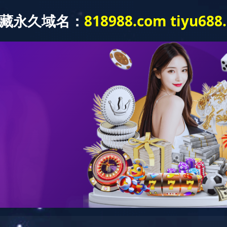
质
厂容厂貌
加入天能
质
厂容厂貌
加入天能