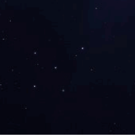
行政事务部：
0532-58829926
营销部：
0532-58829936
传真：
0532-58829925
主页：
//tsb24.com
邮箱：
tnp@tsb24.com