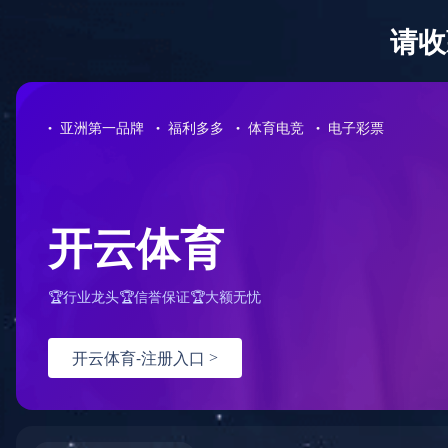
星空平台
星空平台-星空(中国)一站式服务平台
走进天能
公司简介
领导致辞
发展历程
星空平台
组织架构
荣誉资
主营业务
主营业务
陆上业务
海上业务
新能源业务
星空平台
星空平台
天能动态
行业资讯
社会责任
/
业务板块
党群建设
/
新能源业务
联系我们
招聘信息
陆上业务
海上业务

新能源业务
星空平台-星空(中国)一站式服务平台
唐山分布式光伏项目
走进天能
唐山分布式光伏项目
了解详情
公司简介
领导致辞
发展历程
星空平台
组织架构
荣誉资
主营业务
如东分布式光伏项目
陆上业务
海上业务
新能源业务