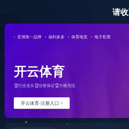
星空平台
星空平台-星空(中国)一站式服务平台
走进天能
公司简介
领导致辞
发展历程
星空平台
组织架构
荣誉资
主营业务
新闻资讯
陆上业务
海上业务
新能源业务
星空平台
星空平台
天能动态
行业资讯
社会责任
/
新闻资讯
党群建设
/
社会责任
联系我们
招聘信息
天能动态
行业资讯

社会责任
星空平台-星空(中国)一站式服务平台
爱心捐赠防疫物资，齐心筑牢战“疫”堡垒 
走进天能
公司简介
领导致辞
发展历程
星空平台
组织架构
荣誉资
点击查看更多

主营业务
12
陆上业务
海上业务
新能源业务