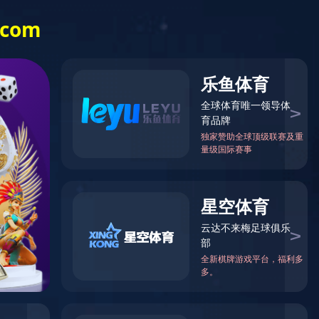
 向防疫一线捐赠物资