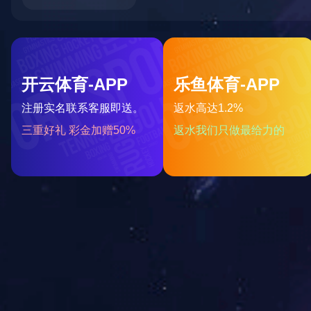

发布时间： : 2021-02--26

浏览量 : 0
星空平台-星空(中国)一站式服务平台是国内的风力发电机组
年注册成立，并于2016年11月25日成功在深圳创业板上市，股票
26
2021-02
现已获得代表世界风力发电前沿技术的VEST

发布时间： : 2021-02--26

浏览量 : 0
自成立至今一直专注于制造风力发电机组塔架设备，凭借过硬
华宁、新疆哈密、山东德州庆云、内蒙古兴安盟等地分别建有
盖国内市场，产品销往国内20多个省（市、自治区）。国外市
26
2021-02
本公司主要经营产品为陆上风电塔筒、海

发布时间： : 2021-02--26

浏览量 : 0
星空平台-星空(中国)一站式服务平台是国内领先的风力发