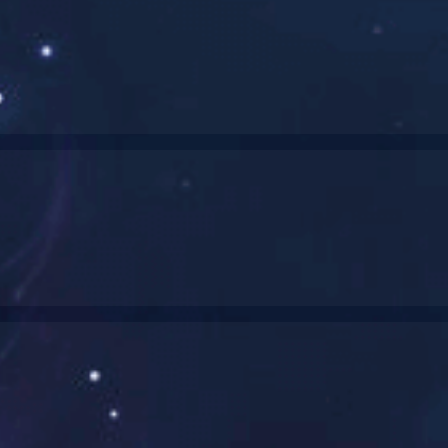
机塔架制造龙头企业之一
塔架（塔筒）设备制造商和供应商，专业从事兆瓦级风机塔架及其相
简称为：星空平台-星空(中国)一站式服务平台 ，股票代码为：30