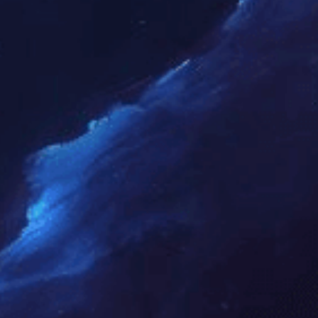
股票代码为：300569。 自成立至今一直专注于制造风力发电机
湖南郴州临武、云南玉溪华宁、新疆哈密、山东德州庆云、内蒙
风电场，销售网络基本覆盖国内市场，产品销往国内20多个省
制造经验、过硬的产品质量、完善的售后服务、良好的市场信
E、SIEMENS公司的产品制造许可。 本公司主要经营产品
等地建设海工装备生产基地，加快实现公司的“两海”（海上风
、光伏等新能源项目。