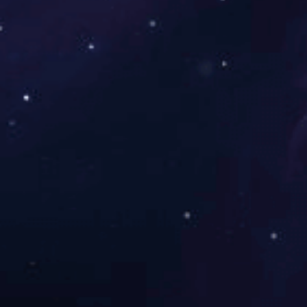
互动交流
星空平台
天能动态
行业资讯
社会责任
党群建设
党建动态
党建特色
招标平台