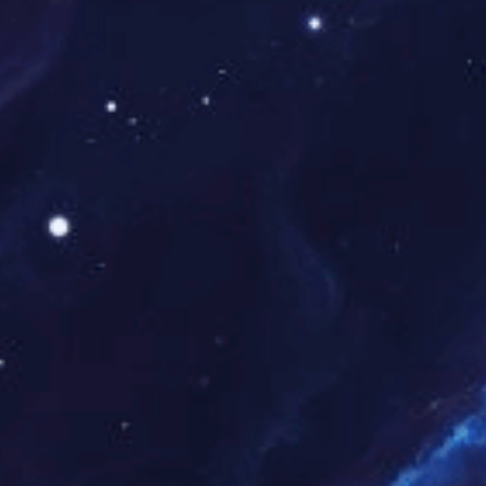
业板上市，股票简称为：星空平台-星空(中国)一站式服务平台 ，
风机塔架制造龙头企业之一。在山东青岛胶州、吉林白城大安、
连金普新区、广东汕尾建有3处海工设备制造基地，并建有多个
有销售业绩。 公司以先进的设备、一流的工艺流程、丰富的
获得代表世界风力发电前沿技术的VESTAS、GAMESA、G
功实现转型升级，从陆上转到海上，在江苏响水、广东汕尾、大连
已在山东、江苏、陕西等地投资、开发、建设、运营诸如风电场