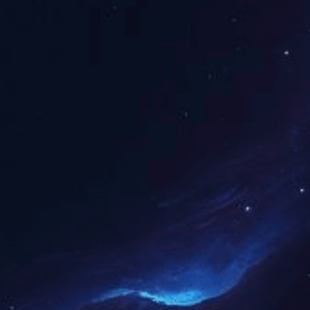
陆上业务
海上业务
新能源业务
投资者中心
公司公告
定期报告
股票信息
联系方式
互动交流
星空平台