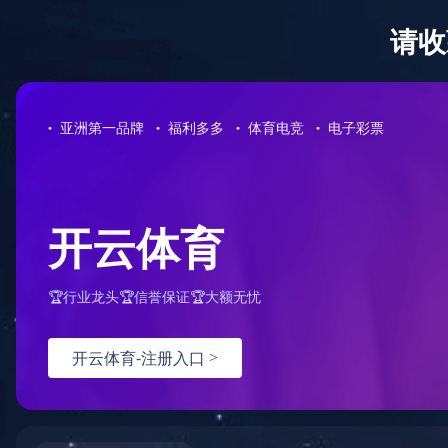
星空平台
星空平台-星空(中国)一站式服务平台
走进天能
公司简介
领导致辞
发展历程
星空平台
组织架构
荣誉资
主营业务
主营业务
陆上业务
海上业务
新能源业务
星空平台
星空平台
天能动态
行业资讯
社会责任
/
业务板块
党群建设
/
海上业务
联系我们
招聘信息
陆上业务
海上业务

新能源业务
星空平台-星空(中国)一站式服务平台
海上风电塔架
走进天能
海上风电塔架
了解详情
公司简介
领导致辞
发展历程
星空平台
组织架构
荣誉资
主营业务
海上风电塔架
陆上业务
海上业务
新能源业务