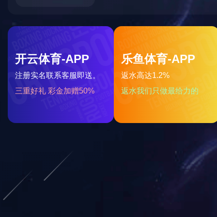
上一页
1
2
下一页
走进天能
公司简介
总经理致辞
发展历程
星空平台
组织架构
荣誉资质
厂容厂貌
加入天能
主营业务