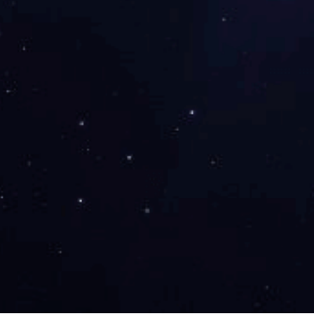
行政事务部：
0532-58829926
营销部：
0532-58829936
传真：
0532-58829925
主页：
//tsb24.com
邮箱：
tnp@tsb24.com