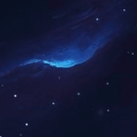
投资者中心
公司公告
定期报告
股票信息
联系方式
互动交流
星空平台
天能动态
行业资讯
社会责任