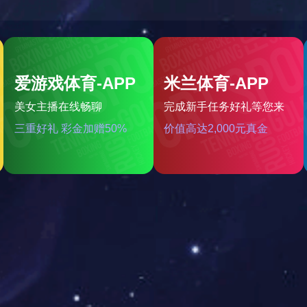
相关产品
陆上业务
海上业务
新能源业务