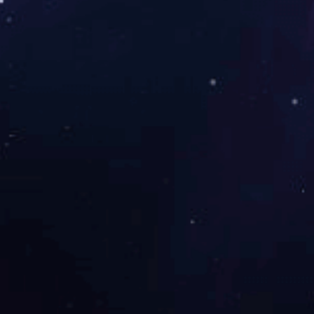
党群建设
党建动态
党建特色
招标平台
联系方式
星空平台-星空(中国)一站式服务平台
​地址：山东省胶州市李哥庄镇海硕路7号
行政事务部：
0532-58829926
营销部：
0532-58829936
传真：
0532-58829925