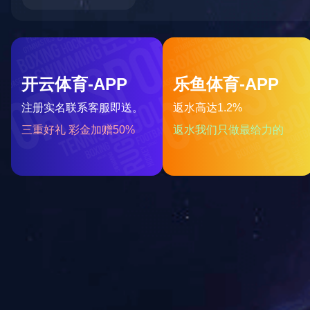
意向提交
PREV :
靖边风电场
NEXT :
阿旗风电场