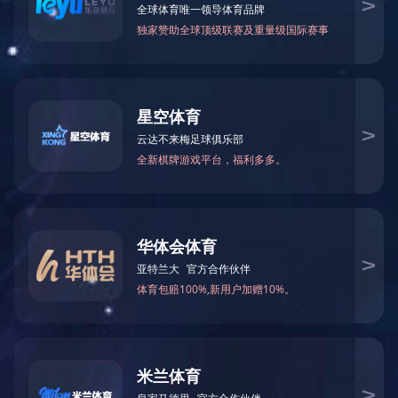
厂容厂
貌
加
入天能
主营业
陆上风电场
务
陆上业
务
海
上业务
新能源
联系方式:
业务
星空平台-星空(中国)一站式服务平台
营销部：
0532-
星空平
58829936
台
传真：
0532-58829925
天能动
邮箱：
tnp@tsb24.com
态
行
地址：山东省胶州市李哥庄镇海硕路7号
业资讯
意向提交
社会责
任
党群建
PREV :
陆上风电场
设
NEXT :
陆上风电场