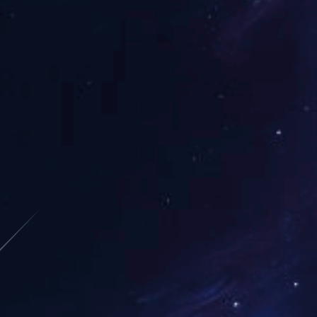
星空平台
组织架构
荣誉资质
厂容厂貌
加入天能
主营业务
陆上业务
海上业务
新能源业务
投资者中心
公司公告
定期报告