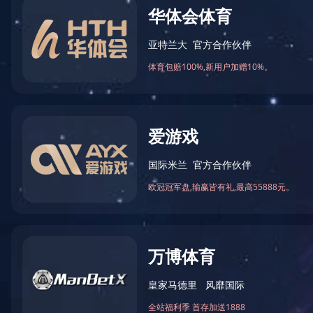
星空平台
天能动态
行业资讯
社会责任
党群建设
陆上风电场
联系我们
招聘信息
联系方式:
星空平台-星空(中国)一站式服务平台
营销部：
0532-5882
传真：
0532-58829925
邮箱：
tnp@tsb24.com
地址：山东省胶州市李哥庄镇海硕路7号
意向提交
PREV :
NONE
NEXT :
陆上风电场